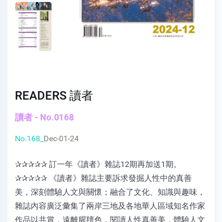
READERS 讀者
讀者 - No.0168
No.168_
Dec-01-24
✰✰✰✰✰ 訂一年《讀者》雜誌12期再加送1期。
✰✰✰✰✰ 《讀者》雜誌主要訴求發掘人性中的真善
美，深刻體驗人文與關懷；融合了文化、知識與趣味，
雜誌內容廣泛彙集了兩岸三地及各地華人區域知名作家
作品以共賞，遠離腥羶色，閱讀人性真善美，體驗人文