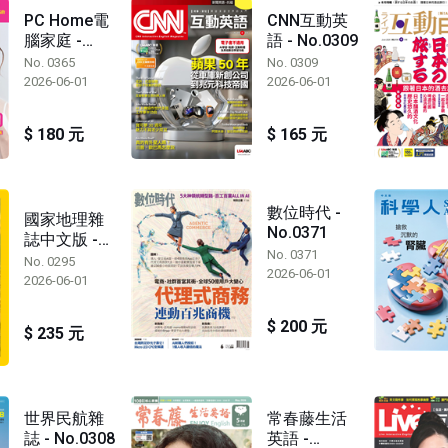
PC Home電
CNN互動英
腦家庭 -
語 - No.0309
No.0365
No. 0365
No. 0309
2026-06-01
2026-06-01
$ 180 元
$ 165 元
數位時代 -
國家地理雜
No.0371
誌中文版 -
No. 0371
No.0295
No. 0295
2026-06-01
2026-06-01
$ 200 元
$ 235 元
世界民航雜
常春藤生活
誌 - No.0308
英語 -