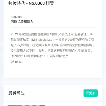
數位時代 - No.0368 預覽
Regulars
偶爾也要戒斷AI
VIEW 專家觀點偶爾也要戒斷Al攝影／蔡仁譯最 近麻省理工學
院媒體實驗室（MIT Media Lab）一篇超過200頁的研究論文引
起了不少討論。研究團隊觀察使用AI協助撰寫文件的3種情境，
發現使用方式不同，會對人的參與程度與記憶產生明顯影響。
Previous
他們設計了3組實驗條件： 1. 測試對象使用
05:53
最近雜誌
看更多