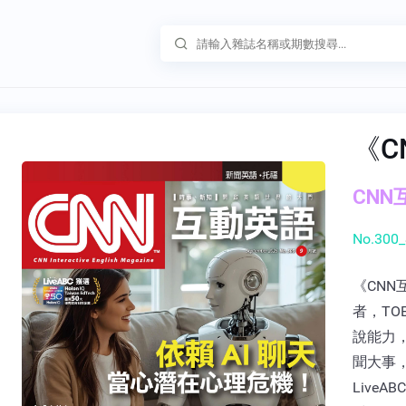
《C
CNN互
No.300_
《CNN
者，TO
說能力
聞大事，
Live