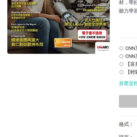
材，學
聽力學
CNN互
CNN
【富邦
【輕鬆
甚麼是
格式：