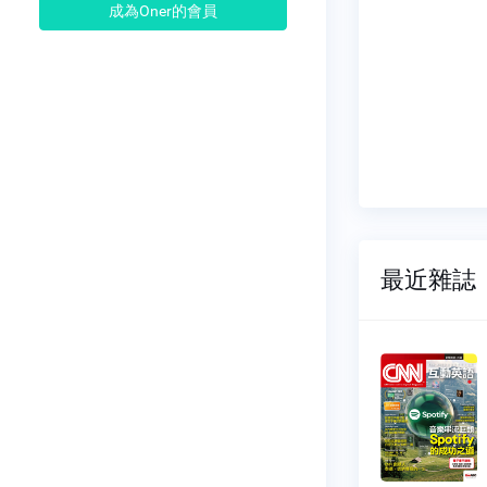
成為Oner的會員
最近雜誌
N互動英
CNN互動英
語
302
NO.0311
11-01
2026-08-01
65 元
$ 165 元