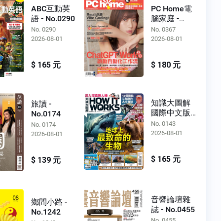
ABC互動英
PC Home電
語 - No.0290
腦家庭 -
No.0367
No. 0290
No. 0367
2026-08-01
2026-08-01
$ 165 元
$ 180 元
知識大圖解
旅讀 -
國際中文版 -
No.0174
No.0143
No. 0143
No. 0174
2026-08-01
2026-08-01
$ 165 元
$ 139 元
音響論壇雜
鄉間小路 -
誌 - No.0455
No.1242
No. 0455