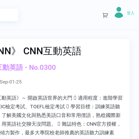
登入
NN》 CNN互動英語
動英語 - No.0300
Sep-01-25
互動英語》～ 開啟英語世界的大門  適用程度：進階學習
EIC檢定考試、TOEFL檢定考試  學習目標：訓練英語聽
，了解美國文化與熟悉美語口音和常用俚語，熟稔國際新
用英語社交聊天沒問題。  雜誌特色：CNN官方授權，
ABC傾力製作，最多大專院校老師推薦的英語聽力訓練素