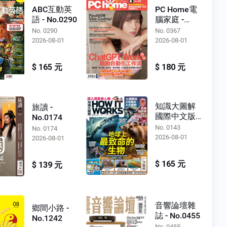
ABC互動英
PC Home電
語 - No.0290
腦家庭 -
No.0367
No. 0290
No. 0367
2026-08-01
2026-08-01
$ 165 元
$ 180 元
知識大圖解
旅讀 -
國際中文版 -
No.0174
No.0143
No. 0143
No. 0174
2026-08-01
2026-08-01
$ 165 元
$ 139 元
音響論壇雜
鄉間小路 -
誌 - No.0455
No.1242
No. 0455