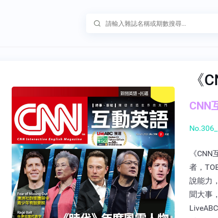
《C
CNN互
No.306_
《CNN
者，TO
說能力
聞大事，
Live