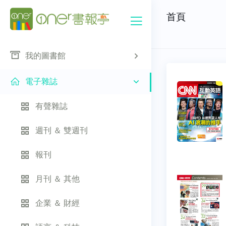
首頁
我的圖書館
電子雜誌
有聲雜誌
週刊 ＆ 雙週刊
報刊
月刊 ＆ 其他
企業 ＆ 財經