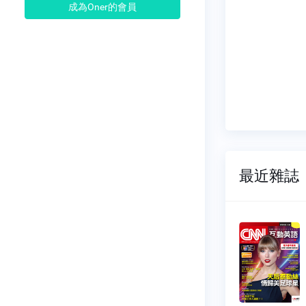
成為Oner的會員
最近雜誌
N互動英
CNN互動英
語
304
NO.0303
01-01
2025-12-01
65 元
$ 165 元