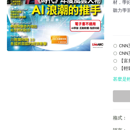
材，學
聽力學
CNN互
CNN
【富邦
【輕鬆
甚麼是
格式：