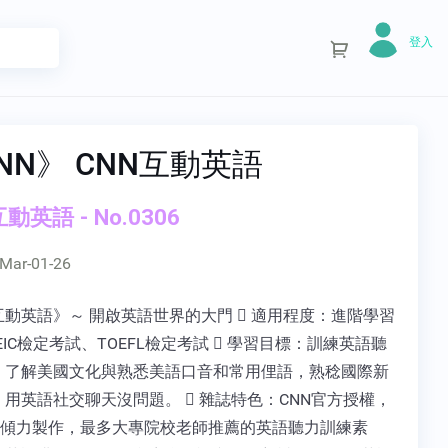
登入
NN》 CNN互動英語
動英語 - No.0306
Mar-01-26
互動英語》～ 開啟英語世界的大門  適用程度：進階學習
EIC檢定考試、TOEFL檢定考試  學習目標：訓練英語聽
，了解美國文化與熟悉美語口音和常用俚語，熟稔國際新
用英語社交聊天沒問題。  雜誌特色：CNN官方授權，
ABC傾力製作，最多大專院校老師推薦的英語聽力訓練素