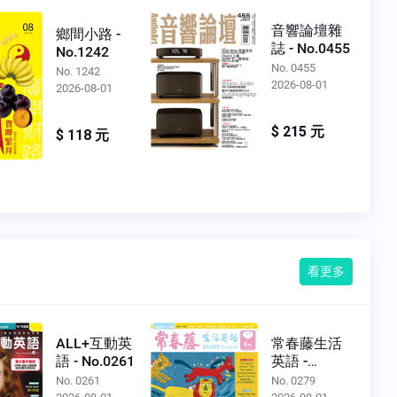
音響論壇雜
鄉間小路 -
誌 - No.0455
No.1242
No. 0455
No. 1242
2026-08-01
2026-08-01
$ 215 元
$ 118 元
看更多
ALL+互動英
常春藤生活
語 - No.0261
英語 -
No.0279
No. 0261
No. 0279