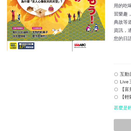
用的吃
習樂趣
典故等
資訊，
您的日
互動日本
Liv
【富邦
【輕鬆
甚麼是