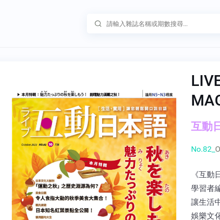
LIV
MA
互動日本
No.82_
O
《互動
學習者
讓生活
娛樂文