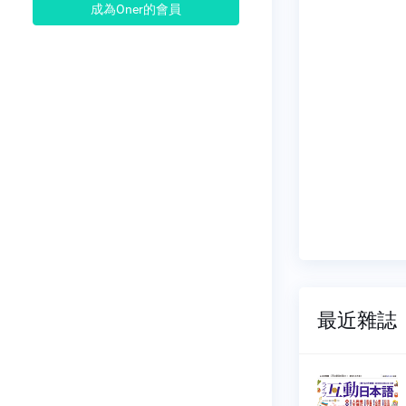
成為Oner的會員
最近雜誌
日本語
互動日本語
114
NO.0113