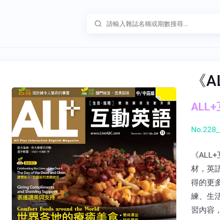
《A
ALL+
No.228_
《AL
材，英
得的更
練、生
習內容