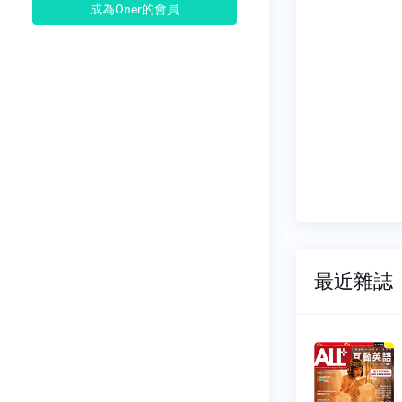
成為Oner的會員
最近雜誌
L+互動英
ALL+互動英
語
256
NO.0254
03-01
2026-01-01