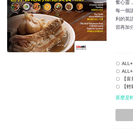
奮心靈
每一個
利的英語
習再加
ALL+
ALL
【富邦
【輕鬆
甚麼是