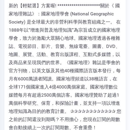
新的【輕鬆選】方案喔! *********************關於《 國
家地理雜誌》：國家地理學會 (National Geographic
Society) 是全球最大的非營利科學與教育組織之一。 在
1888年以“增進與普及地理知識”為宗旨成立的國家地理
學會，致力於激勵大眾關心地球。國家地理透過各種雜
誌、電視節目、影片、音樂、無線電臺、圖書、DVD、
地圖、展覽、活動、教育出版課程、互動式多媒體，以
及商品來呈現我們的世界。《國家地理》雜誌是學會的
官方刊物，以英文版及其他40種國際語言版本發行，每
月有6000萬讀者閱讀。國家地理頻道以38種語言，在
全球171個國家進入4億4000萬個家庭。國家地理數位
媒體每月有超過2500萬個訪客。國家地理贊助了超過1
萬個科學研究、保育，和探險計畫，並支持一項以增進
地理知識為目的的教育計畫。 ✰✰✰✰✰✰✰✰✰✰✰✰ 您
之前的訂閱還沒到期嗎？不用擔心，您現在訂閱的期數
會自動接續上一次的訂閱期數、不會重疊！