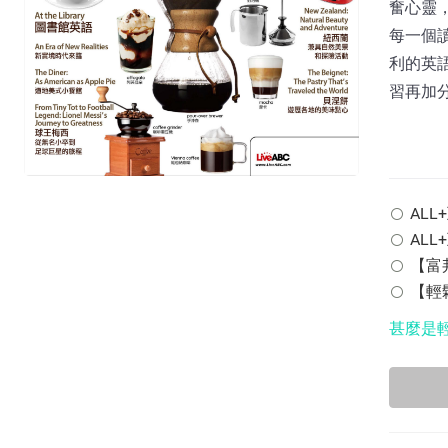
奮心靈
每一個
利的英語
習再加
ALL+
ALL
【富邦
【輕鬆
甚麼是