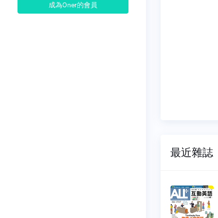
成為Oner的會員
最近雜誌
L+互動英
ALL+互動英
語
260
NO.0259
07-01
2026-06-01