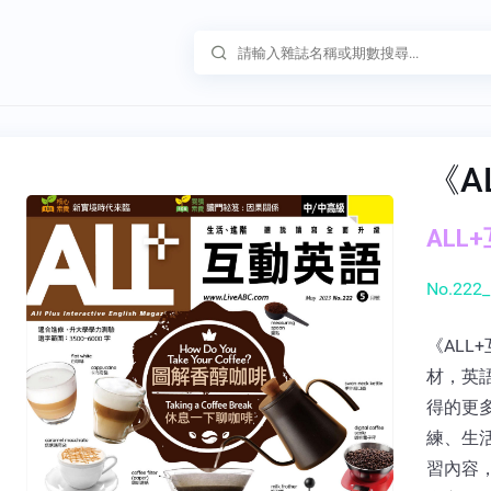
《A
ALL+
No.222_
《AL
材，英
得的更
練、生
習內容