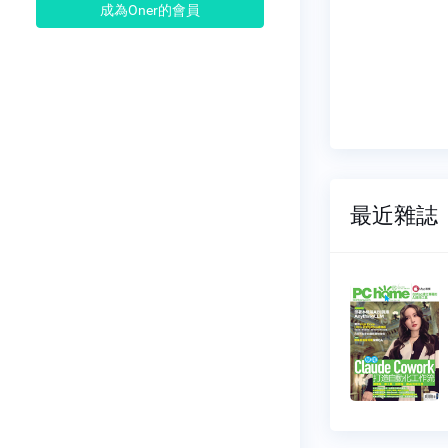
成為Oner的會員
最近雜誌
Home電
PC Home電
庭
腦家庭
366
NO.0365
07-01
2026-06-01
80 元
$ 180 元