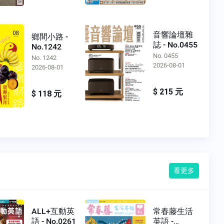
音響論壇雜
鄉間小路 -
誌 - No.0455
No.1242
No. 0455
No. 1242
2026-08-01
2026-08-01
$ 215 元
$ 118 元
看更多
ALL+互動英
常春藤生活
語 - No.0261
英語 -