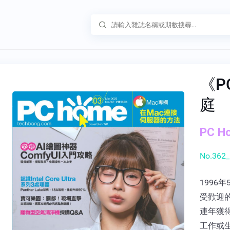
《P
庭
PC H
No.362_
1996
受歡迎
連年獲
工作或生