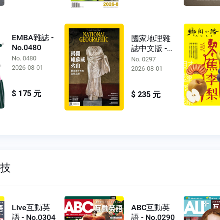
EMBA雜誌 -
國家地理雜
No.0480
誌中文版 -
No.0297
No. 0480
No. 0297
2026-08-01
2026-08-01
$ 175 元
$ 235 元
科技
Live互動英
ABC互動英
語 - No.0304
語 - No.0290