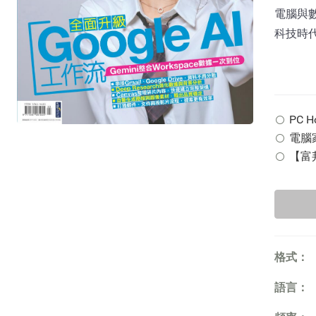
電腦與
科技時
PC H
電腦家
【富邦
格式：
語言：