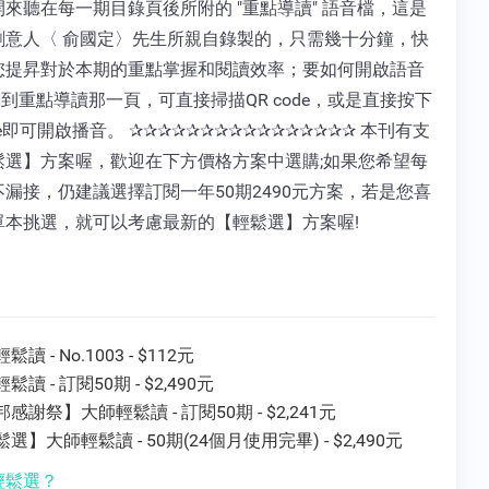
來聽在每一期目錄頁後所附的 "重點導讀" 語音檔，這是
創意人〈 俞國定〉先生所親自錄製的，只需幾十分鐘，快
您提昇對於本期的重點掌握和閱讀效率；要如何開啟語音
翻到重點導讀那一頁，可直接掃描QR code，或是直接按下
ode即可開啟播音。 ✰✰✰✰✰✰✰✰✰✰✰✰✰✰✰✰ 本刊有支
鬆選】方案喔，歡迎在下方價格方案中選購;如果您希望每
漏接，仍建議選擇訂閱一年50期2490元方案，若是您喜
單本挑選，就可以考慮最新的【輕鬆選】方案喔!
讀 - No.1003 - $112元
鬆讀 - 訂閱50期 - $2,490元
感謝祭】大師輕鬆讀 - 訂閱50期 - $2,241元
選】大師輕鬆讀 - 50期(24個月使用完畢) - $2,490元
輕鬆選？