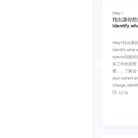
Step 1
點導讀
找出讓你想換工作的原因
會駕馭職業生涯的關鍵
Identify what sparks your
修課
job quests
Step1找出讓你想換工作的原因
這個職場變動頻繁的時代，換
Identify what sparks your job
作不一定代表有問題，反而是
quests回顧你從上份工作換到目
種前進方式。透過堅持不懈的
前工作的原因，找出你的「為什
力、清晰的職涯敘事，以及有
麼」。了解這一點很重要。For
識的取捨，換工作可以成為實
Previous
your current and your last job
目標的重要手段。
change, identify your "why
03:46
12:18