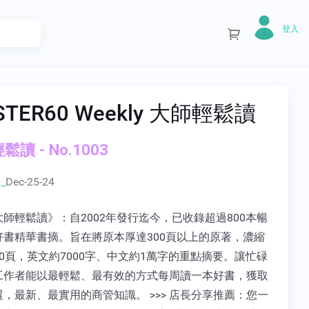
登入
STER60 Weekly 大師輕鬆讀
讀 - No.1003
_
Dec-25-24
師輕鬆讀》：自2002年發行迄今，已收錄超過800本暢
好書精華書摘。旨在將原本厚達300頁以上的原著，濃縮
0頁，英文約7000字、中文約1萬字的重點摘要。讓忙碌
工作者能以最輕鬆、最有效的方式每周讀一本好書，獲取
，最新、最實用的商管知識。 >>> 店長分享推薦：您一