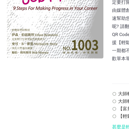
定要打開
由媒體
速幫助
呢? 請
QR C
援【輕
一期都不
歡單本
大師輕鬆
大師輕
【富邦
【輕鬆
甚麼是