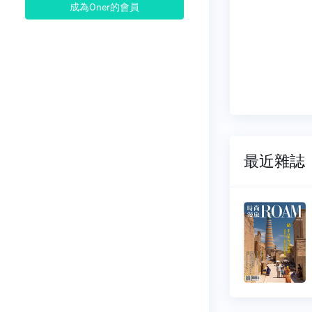
成為Oner的會員
最近雜誌
漫旅
時尚漫旅
057
NO.0056
12-01
2025-10-01
28 元
$ 128 元