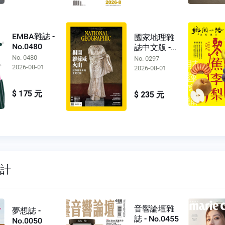
EMBA雜誌 -
國家地理雜
No.0480
誌中文版 -
No.0297
No. 0480
No. 0297
2026-08-01
2026-08-01
$ 175 元
$ 235 元
設計
音響論壇雜
夢想誌 -
誌 - No.0455
No.0050