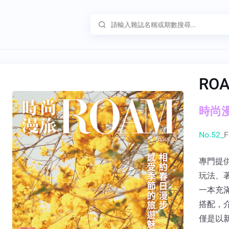
RO
時尚漫旅
No.52_
F
專門提
玩法、
一本充
搭配，
僅是以