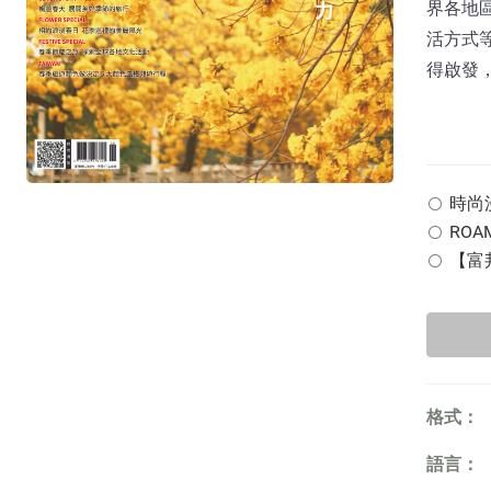
界各地
活方式
得啟發
時尚漫旅
ROA
【富邦
格式：
語言：