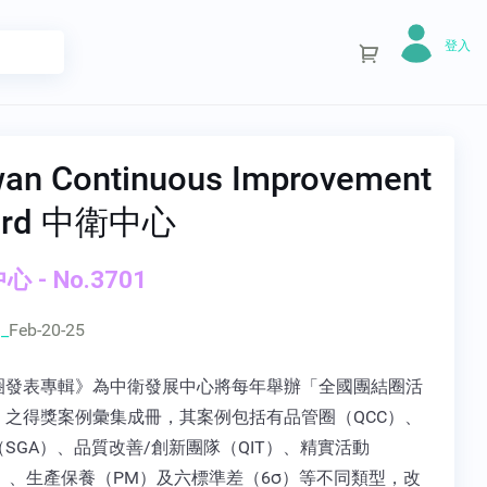
登入
wan Continuous Improvement
ard 中衛中心
 - No.3701
_
Feb-20-25
圈發表專輯》為中衛發展中心將每年舉辦「全國團結圈活
」之得獎案例彙集成冊，其案例包括有品管圈（QCC）、
SGA）、品質改善/創新團隊（QIT）、精實活動
n）、生產保養（PM）及六標準差（6σ）等不同類型，改