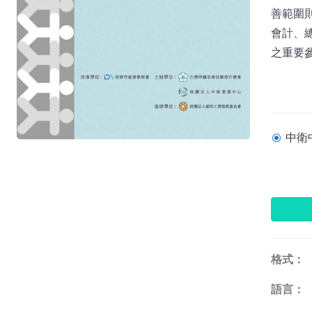
善範圍
會計、
之重要參考
中衛中心
格式：
語言：