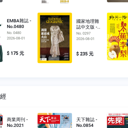
EMBA雜誌 -
國家地理雜
No.0480
誌中文版 -
No.0297
No. 0480
No. 0297
2026-08-01
2026-08-01
$ 175 元
$ 235 元
財經
商業周刊 -
天下雜誌 -
No.2021
No.0854