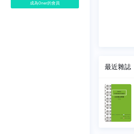
成為Oner的會員
最近雜誌
中心
中衛中心
801
NO.3802
03-20
2026-03-20
00 元
$ 500 元