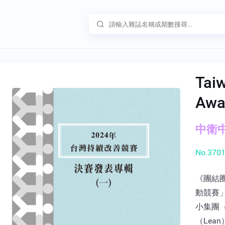
Tai
Aw
中衛中心
No.3701
《團結
動競賽
小集團（
（Lea