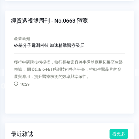
經貿透視雙周刊 - No.0663 預覽
產業新知
矽基分子電測科技 加速精準醫療發展
獲得中研院技術授權，執行長褚家容將半導體應用拓展至生醫
領域， 開發出Bio-FET感測技術整合平臺，推動生醫晶片的發
展與應用，提升醫療檢測的效率與準確性。
10:29
Previous
最近雜誌
看更多