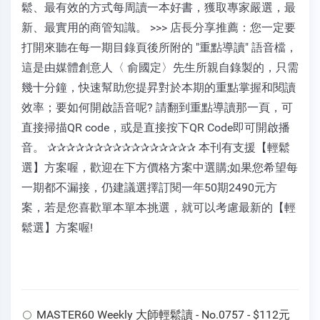
鬆、最有效的方式每周讀一本好書，獲取專家嚴選，最
新、最實用的商管知識。 >>> 店長分享推薦：您一定要
打開來聽在每一期目錄頁後所附的 "重點導讀" 語音檔，
這是由媒體創意人〈 俞國定〉先生所親自錄製的，只需
幾十分鐘，快速幫助您提昇對於本期的重點掌握和閱讀
效率；要如何開啟語音呢? 請翻到重點導讀那一頁，可
直接掃描QR code，或是直接按下QR Code即可開啟播
音。 ✰✰✰✰✰✰✰✰✰✰✰✰✰✰✰✰ 本刊有支援【輕鬆
選】方案喔，歡迎在下方價格方案中選購;如果您希望每
一期都不漏接，仍建議選擇訂閱一年50期2490元方
案，若是您喜歡單本單本挑選，就可以考慮最新的【輕
鬆選】方案喔!
MASTER60 Weekly 大師輕鬆讀 - No.0757 - $112元