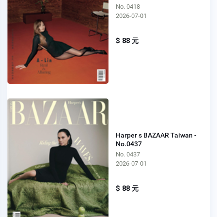
No. 0418
2026-07-01
$ 88 元
Harper s BAZAAR Taiwan -
No.0437
No. 0437
2026-07-01
$ 88 元