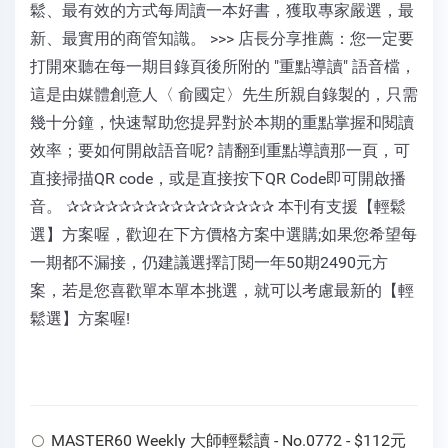
鬆、最有效的方式每周讀一本好書，獲取專家嚴選，最
新、最實用的商管知識。 >>> 店長分享推薦：您一定要
打開來聽在每一期目錄頁後所附的 "重點導讀" 語音檔，
這是由媒體創意人〈 俞國定〉先生所親自錄製的，只需
幾十分鐘，快速幫助您提昇對於本期的重點掌握和閱讀
效率；要如何開啟語音呢? 請翻到重點導讀那一頁，可
直接掃描QR code，或是直接按下QR Code即可開啟播
音。 ✰✰✰✰✰✰✰✰✰✰✰✰✰✰✰✰ 本刊有支援【輕鬆
選】方案喔，歡迎在下方價格方案中選購;如果您希望每
一期都不漏接，仍建議選擇訂閱一年50期2490元方
案，若是您喜歡單本單本挑選，就可以考慮最新的【輕
鬆選】方案喔!
MASTER60 Weekly 大師輕鬆讀 - No.0772 - $112元