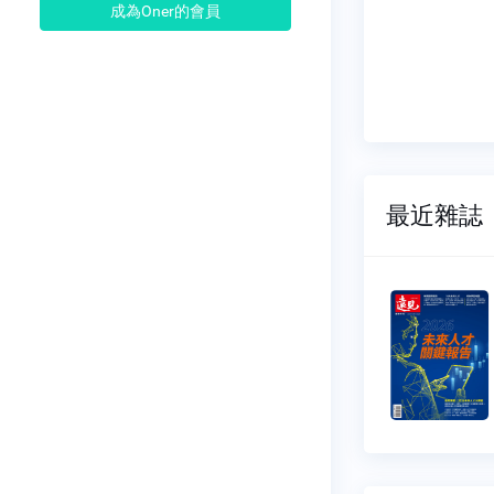
成為Oner的會員
最近雜誌
雜誌特
遠見雜誌特
刊
111
NO.0110
12-15
2025-10-23
50 元
$ 150 元