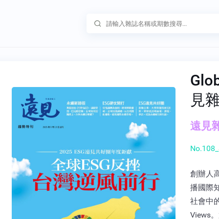
Glo
見
遠見雜
No.108_
創辦人
播國際
社會中的
View