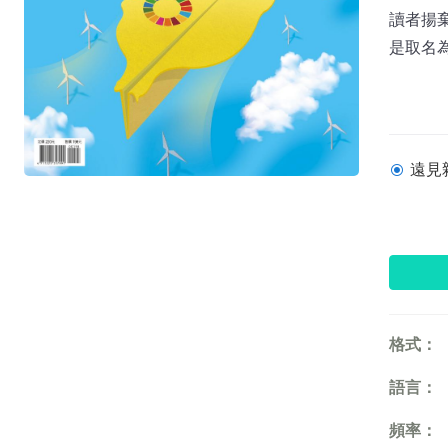
讀者揚
是取名
遠見雜
格式：
語言：
頻率：