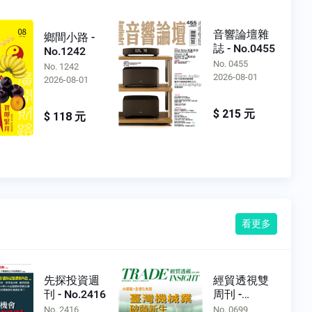
音響論壇雜
鄉間小路 -
誌 - No.0455
No.1242
No. 0455
No. 1242
2026-08-01
2026-08-01
$ 215 元
$ 118 元
看更多
先探投資週
經貿透視雙
刊 - No.2416
周刊 -
No.0699
No. 2416
No. 0699