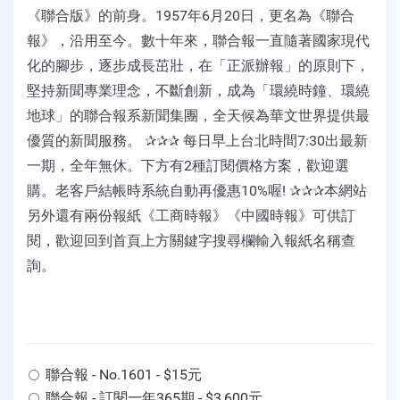
《聯合版》的前身。1957年6月20日，更名為《聯合
報》，沿用至今。數十年來，聯合報一直隨著國家現代
化的腳步，逐步成長茁壯，在「正派辦報」的原則下，
堅持新聞專業理念，不斷創新，成為「環繞時鐘、環繞
地球」的聯合報系新聞集團，全天候為華文世界提供最
優質的新聞服務。 ✰✰✰ 每日早上台北時間7:30出最新
一期，全年無休。下方有2種訂閱價格方案，歡迎選
購。老客戶結帳時系統自動再優惠10%喔! ✰✰✰本網站
另外還有兩份報紙《工商時報》《中國時報》可供訂
閱，歡迎回到首頁上方關鍵字搜尋欄輸入報紙名稱查
詢。
聯合報 - No.1601 - $15元
聯合報 - 訂閱一年365期 - $3,600元