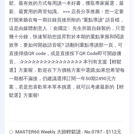
鬆、最有效的方式每周讀一本好書，獲取專家嚴選，最
新、最實用的商管知識。 >>> 店長分享推薦：您一定要
打開來聽在每一期目錄頁後所附的 "重點導讀" 語音檔，
這是由媒體創意人〈 俞國定〉先生所親自錄製的，只需
幾十分鐘，快速幫助您提昇對於本期的重點掌握和閱讀
效率；要如何開啟語音呢? 請翻到重點導讀那一頁，可
直接掃描QR code，或是直接按下QR Code即可開啟播
音。 ✰✰✰✰✰✰✰✰✰✰✰✰✰✰✰✰ 本刊有支援【輕鬆
選】方案喔，歡迎在下方價格方案中選購;如果您希望每
一期都不漏接，仍建議選擇訂閱一年50期2490元方
案，若是您喜歡單本單本挑選，就可以考慮最新的【輕
鬆選】方案喔!
MASTER60 Weekly 大師輕鬆讀 - No.0787 - $112元