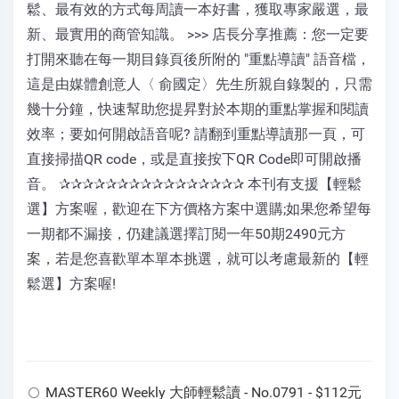
鬆、最有效的方式每周讀一本好書，獲取專家嚴選，最
新、最實用的商管知識。 >>> 店長分享推薦：您一定要
打開來聽在每一期目錄頁後所附的 "重點導讀" 語音檔，
這是由媒體創意人〈 俞國定〉先生所親自錄製的，只需
幾十分鐘，快速幫助您提昇對於本期的重點掌握和閱讀
效率；要如何開啟語音呢? 請翻到重點導讀那一頁，可
直接掃描QR code，或是直接按下QR Code即可開啟播
音。 ✰✰✰✰✰✰✰✰✰✰✰✰✰✰✰✰ 本刊有支援【輕鬆
選】方案喔，歡迎在下方價格方案中選購;如果您希望每
一期都不漏接，仍建議選擇訂閱一年50期2490元方
案，若是您喜歡單本單本挑選，就可以考慮最新的【輕
鬆選】方案喔!
MASTER60 Weekly 大師輕鬆讀 - No.0791 - $112元