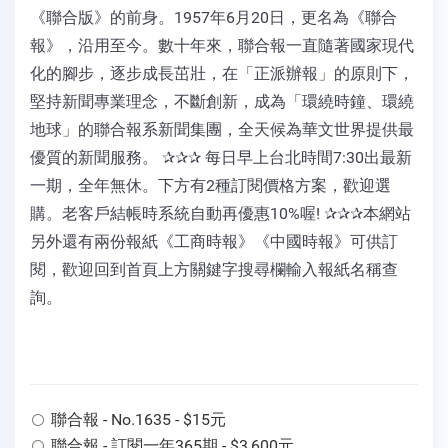
《聯合版》的前身。1957年6月20日，更名為《聯合
報》，沿用至今。數十年來，聯合報一直隨著國家現代
化的腳步，逐步成長茁壯，在「正派辦報」的原則下，
堅持新聞專業理念，不斷創新，成為「環繞時鐘、環繞
地球」的聯合報系新聞集團，全天候為華文世界提供最
優質的新聞服務。 ✰✰✰ 每日早上台北時間7:30出最新
一期，全年無休。下方有2種訂閱價格方案，歡迎選
購。老客戶結帳時系統自動再優惠10%喔! ✰✰✰本網站
另外還有兩份報紙《工商時報》《中國時報》可供訂
閱，歡迎回到首頁上方關鍵字搜尋欄輸入報紙名稱查
詢。
聯合報 - No.1635 - $15元
聯合報 - 訂閱一年365期 - $3,600元