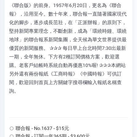
《聯合版》的前身。1957年6月20日，更名為《聯合
報》，沿用至今。數十年來，聯合報一直隨著國家現代
化的腳步，逐步成長茁壯，在「正派辦報」的原則下，
堅持新聞專業理念，不斷創新，成為「環繞時鐘、環繞
地球」的聯合報系新聞集團，全天候為華文世界提供最
優質的新聞服務。 ✰✰✰ 每日早上台北時間7:30出最新
一期，全年無休。下方有2種訂閱價格方案，歡迎選
購。老客戶結帳時系統自動再優惠10%喔! ✰✰✰本網站
另外還有兩份報紙《工商時報》《中國時報》可供訂
閱，歡迎回到首頁上方關鍵字搜尋欄輸入報紙名稱查
詢。
聯合報 - No.1637 - $15元
聯合報 - 訂閱一年365期 - $3,600元