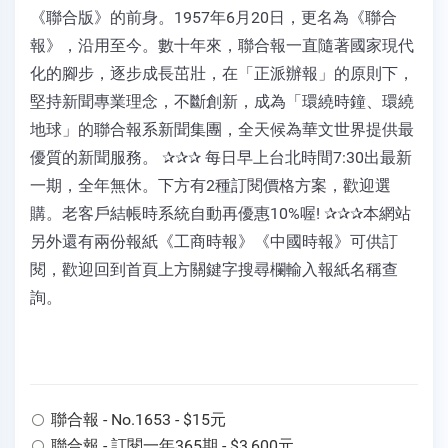
《聯合版》的前身。1957年6月20日，更名為《聯合
報》，沿用至今。數十年來，聯合報一直隨著國家現代
化的腳步，逐步成長茁壯，在「正派辦報」的原則下，
堅持新聞專業理念，不斷創新，成為「環繞時鐘、環繞
地球」的聯合報系新聞集團，全天候為華文世界提供最
優質的新聞服務。 ✰✰✰ 每日早上台北時間7:30出最新
一期，全年無休。下方有2種訂閱價格方案，歡迎選
購。老客戶結帳時系統自動再優惠10%喔! ✰✰✰本網站
另外還有兩份報紙《工商時報》《中國時報》可供訂
閱，歡迎回到首頁上方關鍵字搜尋欄輸入報紙名稱查
詢。
聯合報 - No.1653 - $15元
聯合報 - 訂閱一年365期 - $3,600元