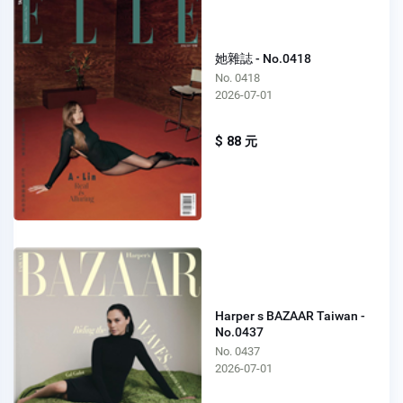
她雜誌 - No.0418
No. 0418
2026-07-01
$ 88 元
Harper s BAZAAR Taiwan -
No.0437
No. 0437
2026-07-01