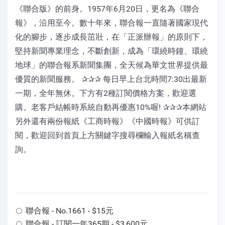
《聯合版》的前身。1957年6月20日，更名為《聯合
報》，沿用至今。數十年來，聯合報一直隨著國家現代
化的腳步，逐步成長茁壯，在「正派辦報」的原則下，
堅持新聞專業理念，不斷創新，成為「環繞時鐘、環繞
地球」的聯合報系新聞集團，全天候為華文世界提供最
優質的新聞服務。 ✰✰✰ 每日早上台北時間7:30出最新
一期，全年無休。下方有2種訂閱價格方案，歡迎選
購。老客戶結帳時系統自動再優惠10%喔! ✰✰✰本網站
另外還有兩份報紙《工商時報》《中國時報》可供訂
閱，歡迎回到首頁上方關鍵字搜尋欄輸入報紙名稱查
詢。
聯合報 - No.1661 - $15元
聯合報 - 訂閱一年365期 - $3,600元