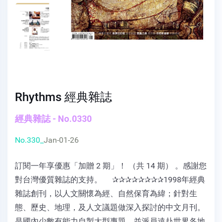
Rhythms 經典雜誌
經典雜誌 - No.0330
No.330_
Jan-01-26
訂閱一年享優惠「加贈 2 期」！ （共 14 期） 。感謝您
對台灣優質雜誌的支持。 ✰✰✰✰✰✰✰✰1998年經典
雜誌創刊，以人文關懷為經、自然保育為緯；針對生
態、歷史、地理，及人文議題做深入探討的中文月刊。
是國內少數有能力自製大型專題，並派員遠赴世界各地