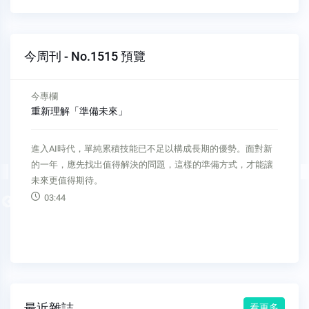
今周刊 - No.1515 預覽
今專欄
重新理解「準備未來」
進入AI時代，單純累積技能已不足以構成長期的優勢。面對新
的一年，應先找出值得解決的問題，這樣的準備方式，才能讓
未來更值得期待。
03:44
Previous
最近雜誌
看更多