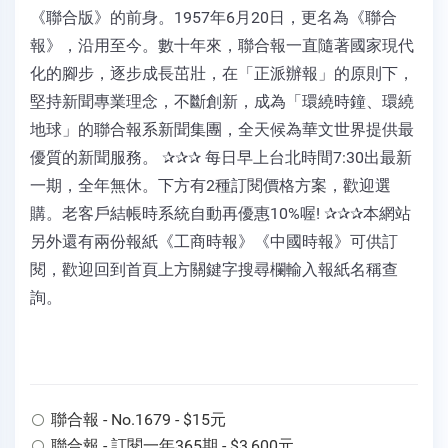
《聯合版》的前身。1957年6月20日，更名為《聯合
報》，沿用至今。數十年來，聯合報一直隨著國家現代
化的腳步，逐步成長茁壯，在「正派辦報」的原則下，
堅持新聞專業理念，不斷創新，成為「環繞時鐘、環繞
地球」的聯合報系新聞集團，全天候為華文世界提供最
優質的新聞服務。 ✰✰✰ 每日早上台北時間7:30出最新
一期，全年無休。下方有2種訂閱價格方案，歡迎選
購。老客戶結帳時系統自動再優惠10%喔! ✰✰✰本網站
另外還有兩份報紙《工商時報》《中國時報》可供訂
閱，歡迎回到首頁上方關鍵字搜尋欄輸入報紙名稱查
詢。
聯合報 - No.1679 - $15元
聯合報 - 訂閱一年365期 - $3,600元