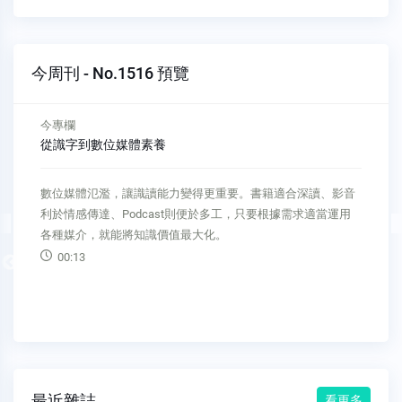
今周刊 - No.1516 預覽
今專欄
人工智慧競賽已進入第二階段
當AI競賽邁入第二階段，競爭核心已從硬體效能，轉向系統整
合與產業應用。台灣創投若停留在代工與零組件層級，可能錯
過AI成長期帶來的利潤與影響力。
00:26
Previous
最近雜誌
看更多