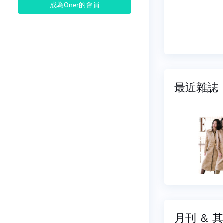
成為Oner的會員
最近雜誌
誌
她雜誌
415
NO.0414
04-01
2026-03-01
8 元
$ 88 元
月刊 ＆ 