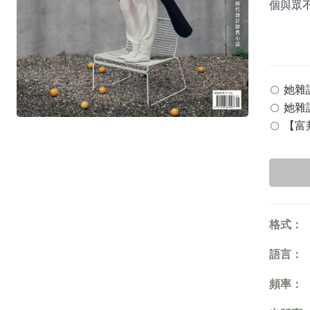
個與眾
她雜誌 
她雜誌
【富邦
格式：
語言：
頻率：