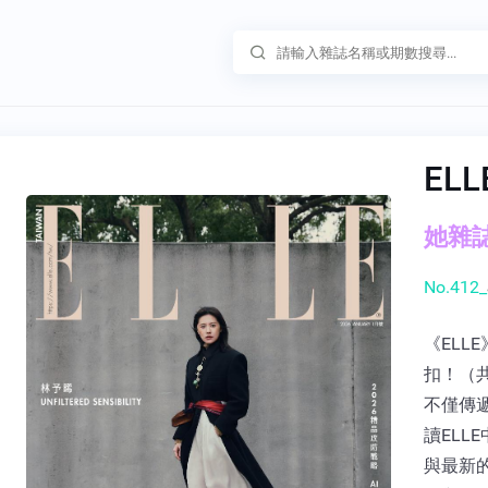
EL
她雜誌 
No.412_
《ELLE
扣！（共
不僅傳
讀EL
與最新