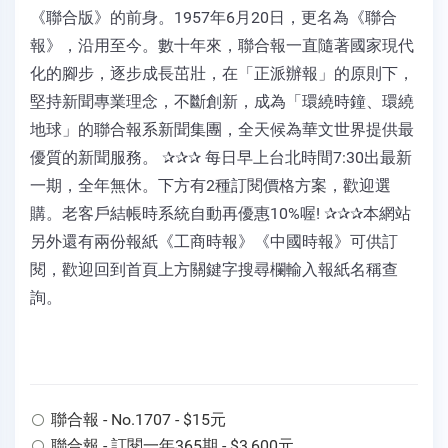
《聯合版》的前身。1957年6月20日，更名為《聯合
報》，沿用至今。數十年來，聯合報一直隨著國家現代
化的腳步，逐步成長茁壯，在「正派辦報」的原則下，
堅持新聞專業理念，不斷創新，成為「環繞時鐘、環繞
地球」的聯合報系新聞集團，全天候為華文世界提供最
優質的新聞服務。 ✰✰✰ 每日早上台北時間7:30出最新
一期，全年無休。下方有2種訂閱價格方案，歡迎選
購。老客戶結帳時系統自動再優惠10%喔! ✰✰✰本網站
另外還有兩份報紙《工商時報》《中國時報》可供訂
閱，歡迎回到首頁上方關鍵字搜尋欄輸入報紙名稱查
詢。
聯合報 - No.1707 - $15元
聯合報 - 訂閱一年365期 - $3,600元