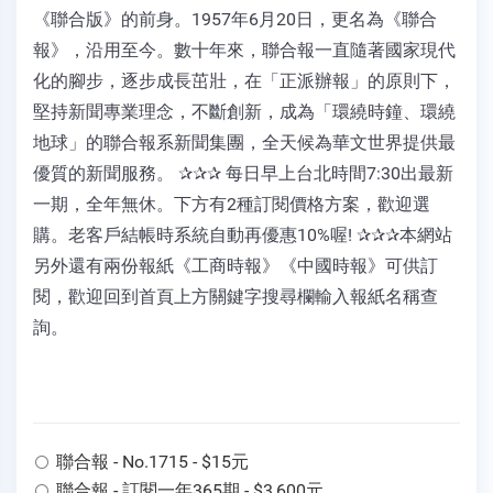
《聯合版》的前身。1957年6月20日，更名為《聯合
報》，沿用至今。數十年來，聯合報一直隨著國家現代
化的腳步，逐步成長茁壯，在「正派辦報」的原則下，
堅持新聞專業理念，不斷創新，成為「環繞時鐘、環繞
地球」的聯合報系新聞集團，全天候為華文世界提供最
優質的新聞服務。 ✰✰✰ 每日早上台北時間7:30出最新
一期，全年無休。下方有2種訂閱價格方案，歡迎選
購。老客戶結帳時系統自動再優惠10%喔! ✰✰✰本網站
另外還有兩份報紙《工商時報》《中國時報》可供訂
閱，歡迎回到首頁上方關鍵字搜尋欄輸入報紙名稱查
詢。
聯合報 - No.1715 - $15元
聯合報 - 訂閱一年365期 - $3,600元