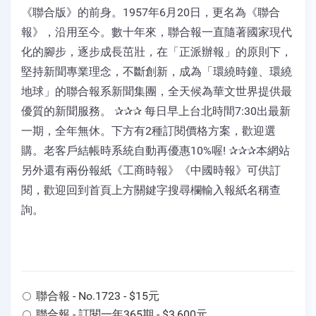
《聯合版》的前身。1957年6月20日，更名為《聯合
報》，沿用至今。數十年來，聯合報一直隨著國家現代
化的腳步，逐步成長茁壯，在「正派辦報」的原則下，
堅持新聞專業理念，不斷創新，成為「環繞時鐘、環繞
地球」的聯合報系新聞集團，全天候為華文世界提供最
優質的新聞服務。 ✰✰✰ 每日早上台北時間7:30出最新
一期，全年無休。下方有2種訂閱價格方案，歡迎選
購。老客戶結帳時系統自動再優惠10%喔! ✰✰✰本網站
另外還有兩份報紙《工商時報》《中國時報》可供訂
閱，歡迎回到首頁上方關鍵字搜尋欄輸入報紙名稱查
詢。
聯合報 - No.1723 - $15元
聯合報 - 訂閱一年365期 - $3,600元