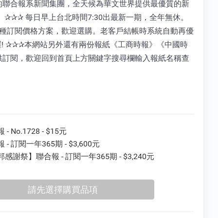
的聯合報系新聞集團，全天候為華文世界提供最優質的新
 ✰✰✰ 每日早上台北時間7:30出最新一期，全年無休。
2種訂閱價格方案，歡迎選購。老客戶結帳時系統自動再優
喔! ✰✰✰本網站另外還有兩份報紙《工商時報》《中國時
供訂閱，歡迎回到首頁上方關鍵字搜尋欄輸入報紙名稱查
- No.1728 - $15元
 - 訂閱一年365期 - $3,600元
感謝祭】聯合報 - 訂閱一年365期 - $3,240元