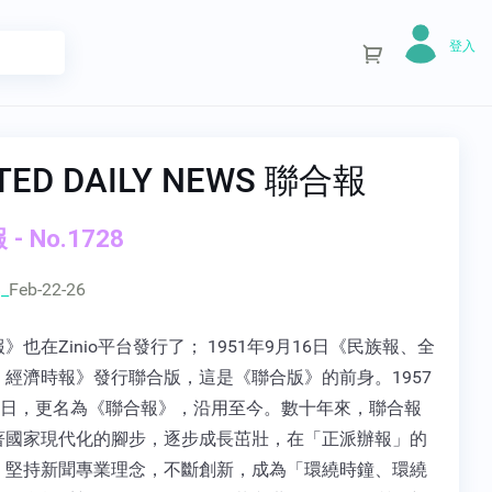
登入
TED DAILY NEWS 聯合報
- No.1728
_
Feb-22-26
》也在Zinio平台發行了； 1951年9月16日《民族報、全
、經濟時報》發行聯合版，這是《聯合版》的前身。1957
20日，更名為《聯合報》，沿用至今。數十年來，聯合報
著國家現代化的腳步，逐步成長茁壯，在「正派辦報」的
，堅持新聞專業理念，不斷創新，成為「環繞時鐘、環繞