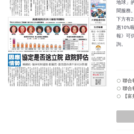
地球」
聞服務。
下方有
惠10%
報》可
詢。
聯合報 
聯合報
【富邦