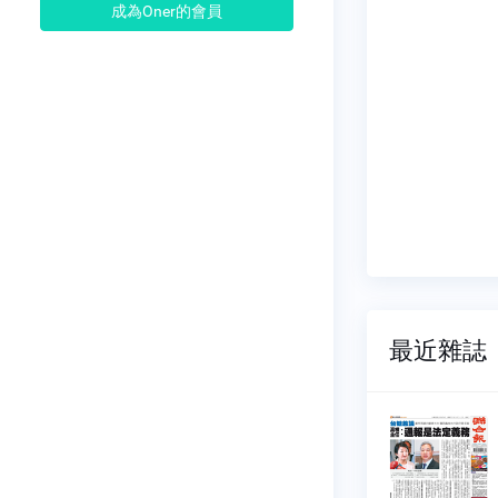
成為Oner的會員
最近雜誌
報
聯合報
892
NO.1891
08-05
2026-08-04