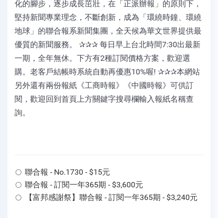
化的腳步，逐步成長茁壯，在「正派辦報」的原則下，
堅持新聞專業理念，不斷創新，成為「環繞時鐘、環繞
地球」的聯合報系新聞集團，全天候為華文世界提供最
優質的新聞服務。 ✰✰✰ 每日早上台北時間7:30出最新
一期，全年無休。下方有2種訂閱價格方案，歡迎選
購。老客戶結帳時系統自動再優惠10%喔! ✰✰✰本網站
另外還有兩份報紙《工商時報》《中國時報》可供訂
閱，歡迎回到首頁上方關鍵字搜尋欄輸入報紙名稱查
詢。
聯合報 - No.1730 - $15元
聯合報 - 訂閱一年365期 - $3,600元
【富邦感謝祭】聯合報 - 訂閱一年365期 - $3,240元