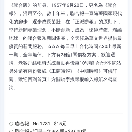
《聯合版》的前身。1957年6月20日，更名為《聯合
報》，沿用至今。數十年來，聯合報一直隨著國家現代
化的腳步，逐步成長茁壯，在「正派辦報」的原則下，
堅持新聞專業理念，不斷創新，成為「環繞時鐘、環繞
地球」的聯合報系新聞集團，全天候為華文世界提供最
優質的新聞服務。 ✰✰✰ 每日早上台北時間7:30出最新
一期，全年無休。下方有2種訂閱價格方案，歡迎選
購。老客戶結帳時系統自動再優惠10%喔! ✰✰✰本網站
另外還有兩份報紙《工商時報》《中國時報》可供訂
閱，歡迎回到首頁上方關鍵字搜尋欄輸入報紙名稱查
詢。
聯合報 - No.1731 - $15元
聯合報 - 訂閱一年365期 - $3,600元