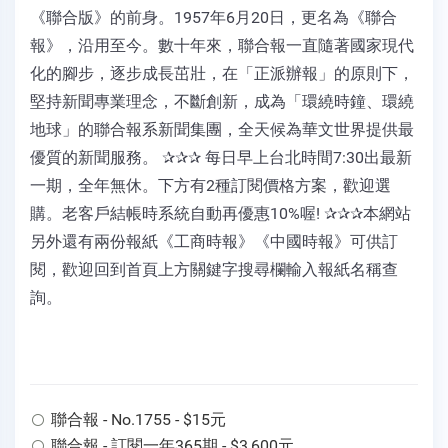
《聯合版》的前身。1957年6月20日，更名為《聯合
報》，沿用至今。數十年來，聯合報一直隨著國家現代
化的腳步，逐步成長茁壯，在「正派辦報」的原則下，
堅持新聞專業理念，不斷創新，成為「環繞時鐘、環繞
地球」的聯合報系新聞集團，全天候為華文世界提供最
優質的新聞服務。 ✰✰✰ 每日早上台北時間7:30出最新
一期，全年無休。下方有2種訂閱價格方案，歡迎選
購。老客戶結帳時系統自動再優惠10%喔! ✰✰✰本網站
另外還有兩份報紙《工商時報》《中國時報》可供訂
閱，歡迎回到首頁上方關鍵字搜尋欄輸入報紙名稱查
詢。
聯合報 - No.1755 - $15元
聯合報 - 訂閱一年365期 - $3,600元