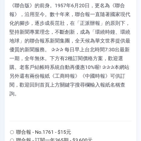
《聯合版》的前身。1957年6月20日，更名為《聯合
報》，沿用至今。數十年來，聯合報一直隨著國家現代
化的腳步，逐步成長茁壯，在「正派辦報」的原則下，
堅持新聞專業理念，不斷創新，成為「環繞時鐘、環繞
地球」的聯合報系新聞集團，全天候為華文世界提供最
優質的新聞服務。 ✰✰✰ 每日早上台北時間7:30出最新
一期，全年無休。下方有2種訂閱價格方案，歡迎選
購。老客戶結帳時系統自動再優惠10%喔! ✰✰✰本網站
另外還有兩份報紙《工商時報》《中國時報》可供訂
閱，歡迎回到首頁上方關鍵字搜尋欄輸入報紙名稱查
詢。
聯合報 - No.1761 - $15元
聯合報 - 訂閱一年365期 - $3,600元