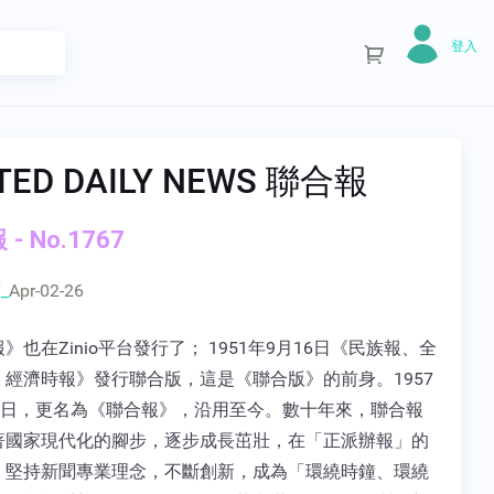
登入
TED DAILY NEWS 聯合報
- No.1767
_
Apr-02-26
》也在Zinio平台發行了； 1951年9月16日《民族報、全
、經濟時報》發行聯合版，這是《聯合版》的前身。1957
20日，更名為《聯合報》，沿用至今。數十年來，聯合報
著國家現代化的腳步，逐步成長茁壯，在「正派辦報」的
，堅持新聞專業理念，不斷創新，成為「環繞時鐘、環繞