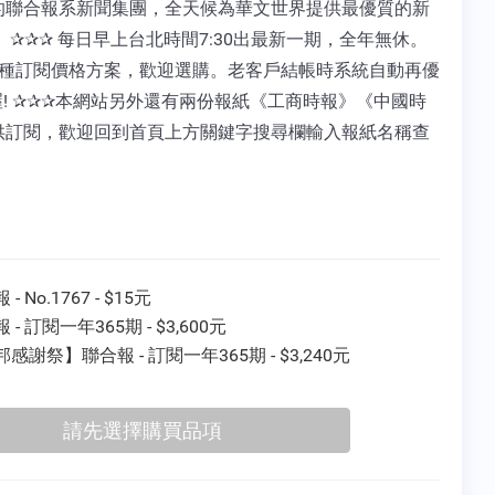
的聯合報系新聞集團，全天候為華文世界提供最優質的新
 ✰✰✰ 每日早上台北時間7:30出最新一期，全年無休。
2種訂閱價格方案，歡迎選購。老客戶結帳時系統自動再優
喔! ✰✰✰本網站另外還有兩份報紙《工商時報》《中國時
供訂閱，歡迎回到首頁上方關鍵字搜尋欄輸入報紙名稱查
- No.1767 - $15元
 - 訂閱一年365期 - $3,600元
感謝祭】聯合報 - 訂閱一年365期 - $3,240元