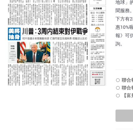
地球」
聞服務。
下方有
惠10%
報》可
詢。
聯合報 
聯合報
【富邦