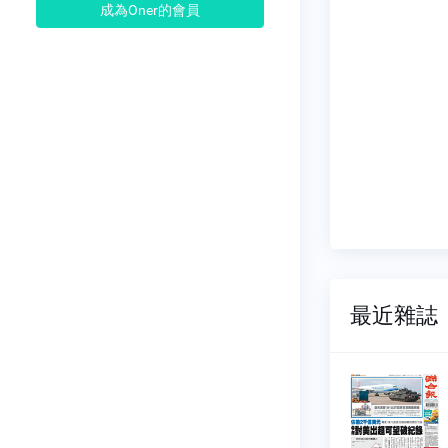
成為Oner的會員
最近雜誌
報
聯合報
887
NO.1896
07-31
2026-08-09