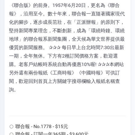
《聯合版》的前身。1957年6月20日，更名為《聯合
報》，沿用至今。數十年來，聯合報一直隨著國家現代
化的腳步，逐步成長茁壯，在「正派辦報」的原則下，
堅持新聞專業理念，不斷創新，成為「環繞時鐘、環繞
地球」的聯合報系新聞集團，全天候為華文世界提供最
優質的新聞服務。 ✰✰✰ 每日早上台北時間7:30出最新
一期，全年無休。下方有2種訂閱價格方案，歡迎選
購。老客戶結帳時系統自動再優惠10%喔! ✰✰✰本網站
另外還有兩份報紙《工商時報》《中國時報》可供訂
閱，歡迎回到首頁上方關鍵字搜尋欄輸入報紙名稱查
詢。
聯合報 - No.1778 - $15元
聯合報 - 訂閱一年365期 - $3,600元