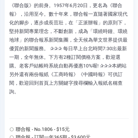
《聯合版》的前身。1957年6月20日，更名為《聯合
報》，沿用至今。數十年來，聯合報一直隨著國家現代
化的腳步，逐步成長茁壯，在「正派辦報」的原則下，
堅持新聞專業理念，不斷創新，成為「環繞時鐘、環繞
地球」的聯合報系新聞集團，全天候為華文世界提供最
優質的新聞服務。 ✰✰✰ 每日早上台北時間7:30出最新
一期，全年無休。下方有2種訂閱價格方案，歡迎選
購。老客戶結帳時系統自動再優惠10%喔! ✰✰✰本網站
另外還有兩份報紙《工商時報》《中國時報》可供訂
閱，歡迎回到首頁上方關鍵字搜尋欄輸入報紙名稱查
詢。
聯合報 - No.1806 - $15元
聯合報 - 訂閱一年365期 - $3,600元