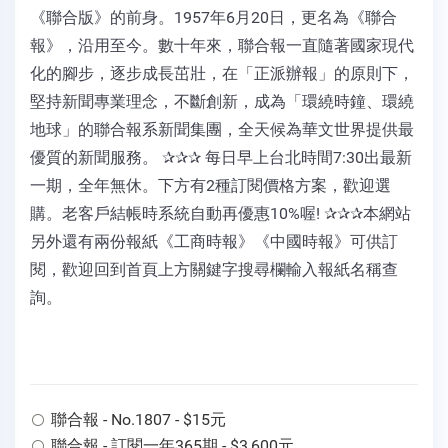
《聯合版》的前身。1957年6月20日，更名為《聯合
報》，沿用至今。數十年來，聯合報一直隨著國家現代
化的腳步，逐步成長茁壯，在「正派辦報」的原則下，
堅持新聞專業理念，不斷創新，成為「環繞時鐘、環繞
地球」的聯合報系新聞集團，全天候為華文世界提供最
優質的新聞服務。 ✰✰✰ 每日早上台北時間7:30出最新
一期，全年無休。下方有2種訂閱價格方案，歡迎選
購。老客戶結帳時系統自動再優惠10%喔! ✰✰✰本網站
另外還有兩份報紙《工商時報》《中國時報》可供訂
閱，歡迎回到首頁上方關鍵字搜尋欄輸入報紙名稱查
詢。
聯合報 - No.1807 - $15元
聯合報 - 訂閱一年365期 - $3,600元