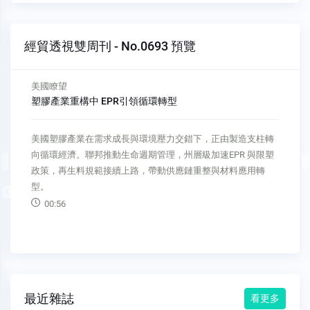
經貿透視雙周刊 - No.0693 預覽
美國瞭望
塑膠產業重構中 EPR引領循環轉型
美國塑膠產業在需求成長與環境壓力交錯下，正由製造支柱轉
向循環經濟。聯邦推動生命週期管理，州層級加速EPR 與限塑
政策，再生料規範接續上路，帶動供應鏈重整與材料應用轉
型。
Previous
00:56
最近雜誌
看更多