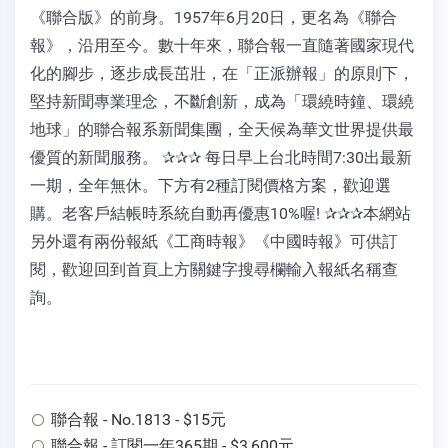
《聯合版》的前身。1957年6月20日，更名為《聯合
報》，沿用至今。數十年來，聯合報一直隨著國家現代
化的腳步，逐步成長茁壯，在「正派辦報」的原則下，
堅持新聞專業理念，不斷創新，成為「環繞時鐘、環繞
地球」的聯合報系新聞集團，全天候為華文世界提供最
優質的新聞服務。 ✰✰✰ 每日早上台北時間7:30出最新
一期，全年無休。下方有2種訂閱價格方案，歡迎選
購。老客戶結帳時系統自動再優惠10%喔! ✰✰✰本網站
另外還有兩份報紙《工商時報》《中國時報》可供訂
閱，歡迎回到首頁上方關鍵字搜尋欄輸入報紙名稱查
詢。
聯合報 - No.1813 - $15元
聯合報 - 訂閱一年365期 - $3,600元