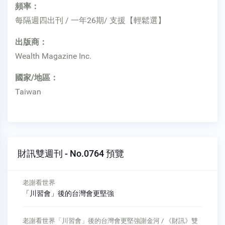
頻率：
每隔週四出刊 / 一年26期/ 支援【輕鬆選】
出版商：
Wealth Magazine Inc.
國家/地區：
Taiwan
財訊雙週刊 - No.0764 預覽
股海祕辛
「全民炒股」下的生存之道
從當沖盛行到ＥＴＦ的狂熱，市場已進入「全民炒股」環境；