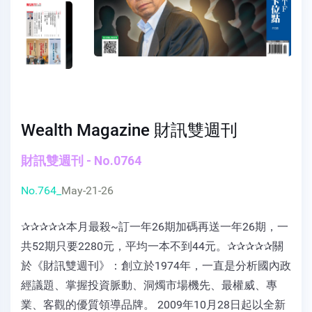
Wealth Magazine 財訊雙週刊
財訊雙週刊 - No.0764
No.764_
May-21-26
✰✰✰✰✰本月最殺~訂一年26期加碼再送一年26期，一
共52期只要2280元，平均一本不到44元。✰✰✰✰✰關
於《財訊雙週刊》：創立於1974年，一直是分析國內政
經議題、掌握投資脈動、洞燭市場機先、最權威、專
業、客觀的優質領導品牌。 2009年10月28日起以全新