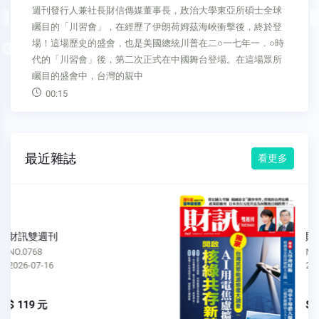
面對台股正位居乖離率高點的位階，風險控制和投資選股怎麼
做？
00:30
Previous
最近雜誌
看更多
財訊雙週刊
NO.0767
2026-07-02
$ 119 元