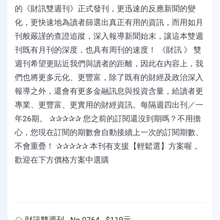
的《財訊雙週刊》正式發刊，更迅速的反應新聞的變
化，更快速地為讀者篩選出真正有用的資訊，而用如月
刊般嚴謹的查證追蹤，深入報導新聞始末，讓這本雙週
刊既有月刊的深度，也具有周刊的速度！ 《財訊 》 雙
週刊希望更貼近我們與讀者的距離，因此在內容上，我
們也將更多元化、更豐富，除了既有的財經及政治深入
報導之外，還會有更多金融訊息與投資含量，給讀者更
專業、更豐富、更實用的財經資訊。每隔週四出刊／一
年26期。 ✰✰✰✰✰ 您之前的訂閱還沒到期嗎？不用擔
心，您現在訂閱的期數會自動接續上一次的訂閱期數、
不會重疊！ ✰✰✰✰✰ 本刊有支援【輕鬆選】方案喔，
歡迎在下方價格方案中選購
財訊雙週刊 - No.0764 - $119元