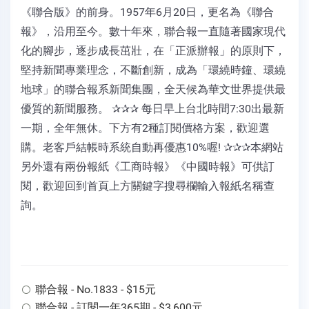
《聯合版》的前身。1957年6月20日，更名為《聯合
報》，沿用至今。數十年來，聯合報一直隨著國家現代
化的腳步，逐步成長茁壯，在「正派辦報」的原則下，
堅持新聞專業理念，不斷創新，成為「環繞時鐘、環繞
地球」的聯合報系新聞集團，全天候為華文世界提供最
優質的新聞服務。 ✰✰✰ 每日早上台北時間7:30出最新
一期，全年無休。下方有2種訂閱價格方案，歡迎選
購。老客戶結帳時系統自動再優惠10%喔! ✰✰✰本網站
另外還有兩份報紙《工商時報》《中國時報》可供訂
閱，歡迎回到首頁上方關鍵字搜尋欄輸入報紙名稱查
詢。
聯合報 - No.1833 - $15元
聯合報 - 訂閱一年365期 - $3,600元