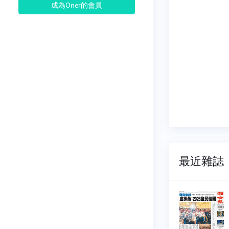
成為Oner的會員
最近雜誌
報
聯合報
892
NO.1891
08-05
2026-08-04