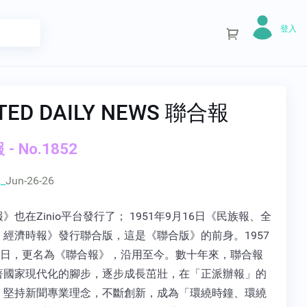
登入
TED DAILY NEWS 聯合報
- No.1852
_
Jun-26-26
》也在Zinio平台發行了； 1951年9月16日《民族報、全
、經濟時報》發行聯合版，這是《聯合版》的前身。1957
20日，更名為《聯合報》，沿用至今。數十年來，聯合報
著國家現代化的腳步，逐步成長茁壯，在「正派辦報」的
，堅持新聞專業理念，不斷創新，成為「環繞時鐘、環繞