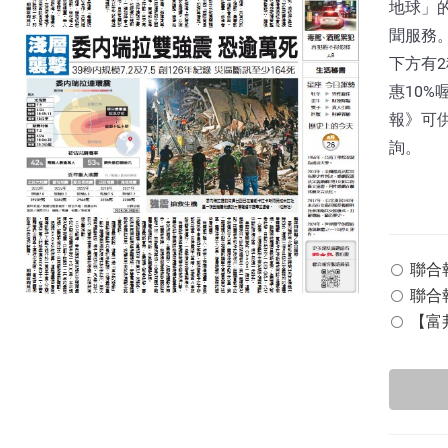
地球」
聞服務。
下方有
惠10%
報》可
詢。
聯合報 
聯合報
【富邦