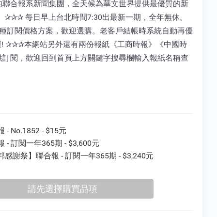
的聯合報系新聞集團，全天候為華文世界提供最優質的新
 ✰✰✰ 每日早上台北時間7:30出最新一期，全年無休。
2種訂閱價格方案，歡迎選購。老客戶結帳時系統自動再優
喔! ✰✰✰本網站另外還有兩份報紙《工商時報》《中國時
供訂閱，歡迎回到首頁上方關鍵字搜尋欄輸入報紙名稱查
- No.1852 - $15元
 - 訂閱一年365期 - $3,600元
感謝祭】聯合報 - 訂閱一年365期 - $3,240元