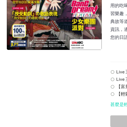
用的吃
習樂趣
典故等
資訊，
您的日
Live
Liv
【富邦
【輕鬆
甚麼是