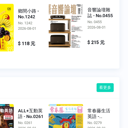
音響論壇雜
鄉間小路 -
誌 - No.0455
No.1242
No. 0455
No. 1242
2026-08-01
2026-08-01
$ 215 元
$ 118 元
看更多
ALL+互動英
常春藤生活
語 - No.0261
英語 -
No.0279
No. 0261
No. 0279