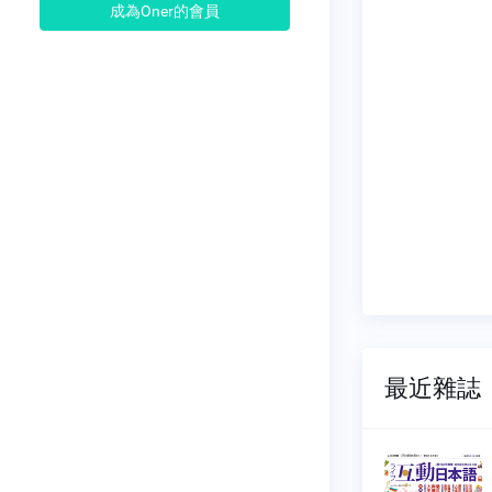
成為Oner的會員
最近雜誌
日本語
互動日本語
114
NO.0113