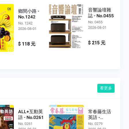
音響論壇雜
鄉間小路 -
誌 - No.0455
No.1242
No. 0455
No. 1242
2026-08-01
2026-08-01
$ 215 元
$ 118 元
看更多
ALL+互動英
常春藤生活
語 - No.0261
英語 -
No.0279
No. 0261
No. 0279