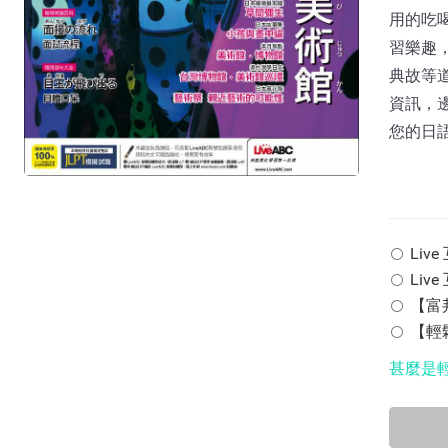
用的吃
習樂趣
典故等
資訊，
您的日
Live
Liv
【富邦
【輕鬆
甚麼是