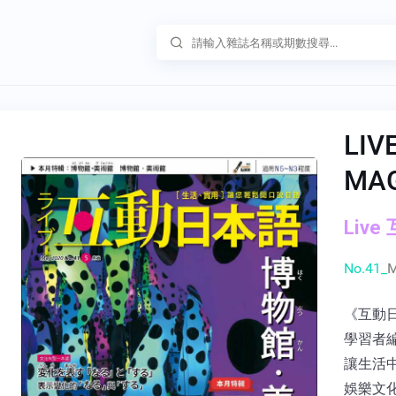
LIV
MA
Live
No.41_
M
《互動
學習者
讓生活
娛樂文