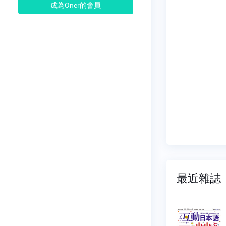
成為Oner的會員
最近雜誌
日本語
互動日本語
115
NO.0114